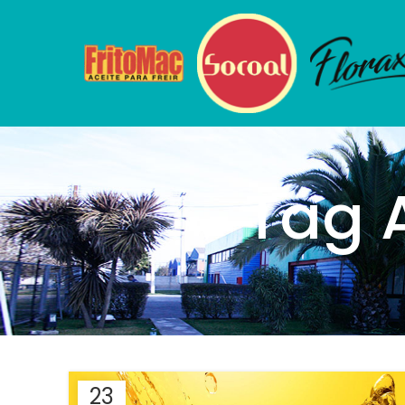
Tag A
23