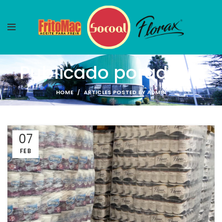
Publicado por
admin
HOME
ARTICLES POSTED BY ADMIN
07
FEB